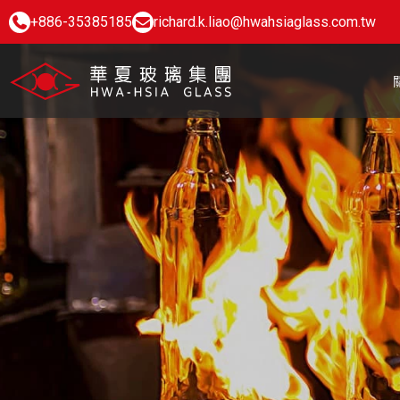
+886-35385185
richard.k.liao@hwahsiaglass.com.tw