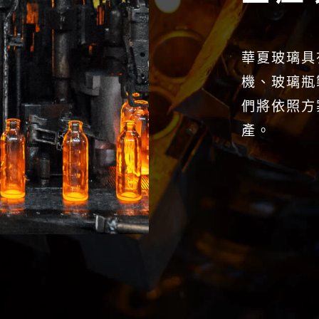
華夏玻璃具
機、玻璃瓶
們將依照方
產。