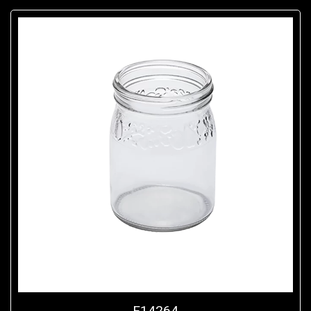
F14264