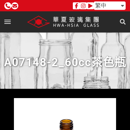
繁中
A07148-2_60cc茶色瓶