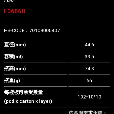
F0686B
HS-CODE：
70109000407
直徑(mm)
44.6
容積(ml)
33.5
瓶高(mm)
74.3
瓶重(g)
66
每棧板可承受數量
192*10*10
(pcd x carton x layer)
依實際需求報價，