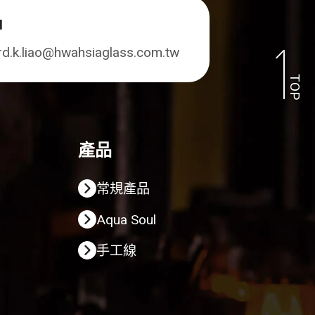
l
rd.k.liao@hwahsiaglass.com.tw
TOP
產品
常規產品
Aqua Soul
手工線