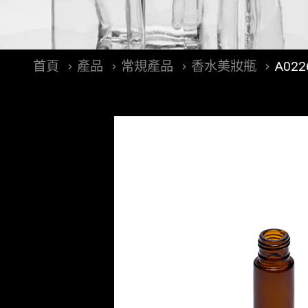
首頁
產品
常規產品
香水美妝瓶
A02