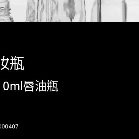
妝瓶
-10ml唇油瓶
000407