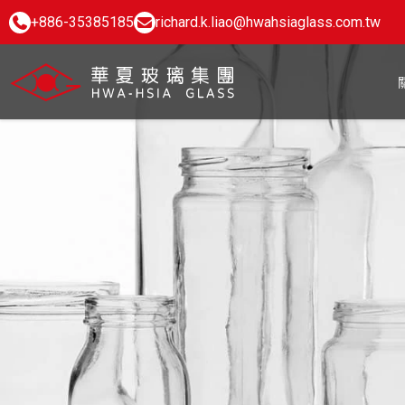
+886-35385185
richard.k.liao@hwahsiaglass.com.tw