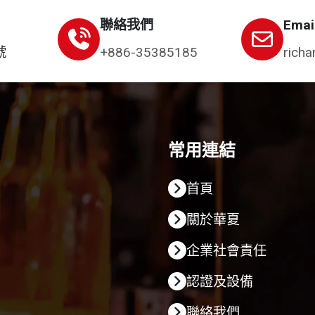
聯絡我們
Emai
號
+886-35385185
richa
常用連結
首頁
關於華夏
企業社會責任
認證及設備
聯絡我們