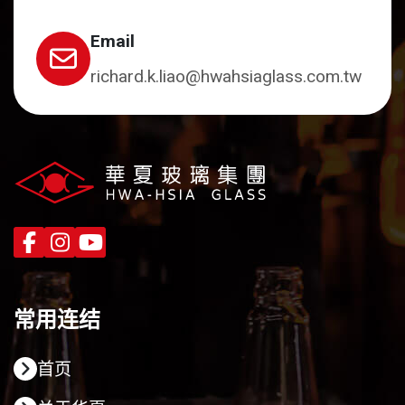
Email
richard.k.liao@hwahsiaglass.com.tw
常用连结
首页