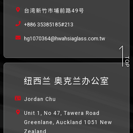
台湾新竹市埔前路49号
+886 35385185#213
hg1070364@hwahsiaglass.com.tw
TOP
纽西兰 奥克兰办公室
Jordan Chu
Unit 1, No 47, Tawera Road
Greenlane, Auckland 1051 New
Zealand