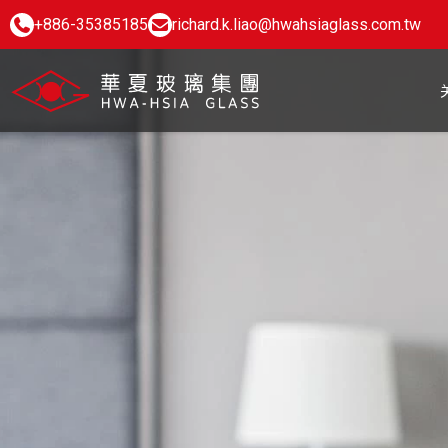
+886-35385185
richard.k.liao@hwahsiaglass.com.tw