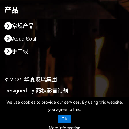
产品
常规产品
Aqua Soul
手工线
© 2026 华夏玻璃集团
Designed by
商积影音行销
We use cookies to provide our services. By using this website,
you agree to this.
OK
More information