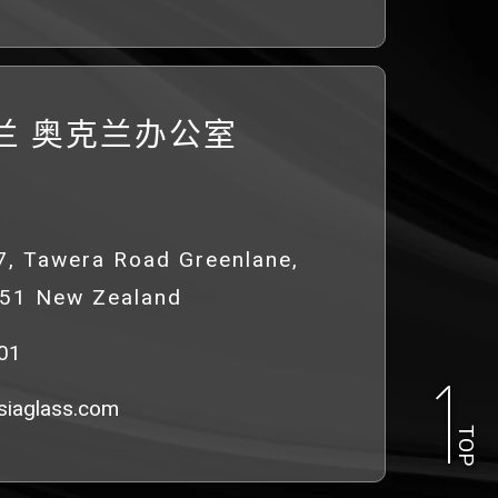
兰 奥克兰办公室
47, Tawera Road Greenlane,
051 New Zealand
01
iaglass.com
TOP