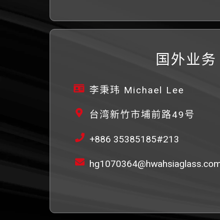
国外业务
李秉玮 Michael Lee
台湾新竹市埔前路49号
+886 35385185#213
hg1070364@hwahsiaglass.com