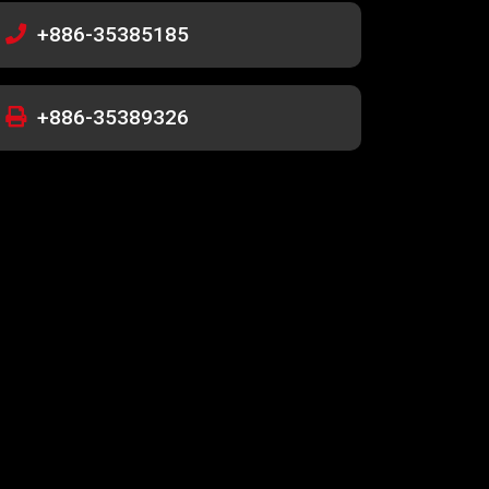
+886-35385185
+886-35389326