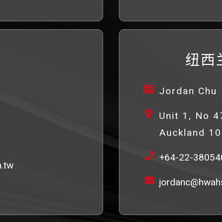
纽西
Jordan Chu
Unit 1, No 
Auckland 1
+64-22-38054
.tw
jordanc@hwahs