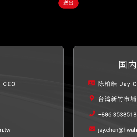
送出
国内
 CEO
陈柏皓 Jay C
台湾新竹市埔
+886 353851
m.tw
jay.chen@hwah