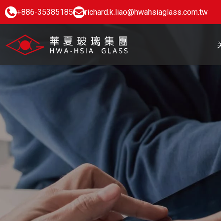
+886-35385185
richard.k.liao@hwahsiaglass.com.tw