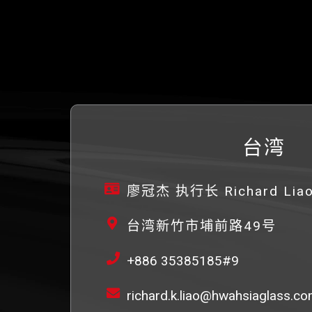
台湾
廖冠杰 执行长 Richard Liao
台湾新竹市埔前路49号
+886 35385185#9
richard.k.liao@hwahsiaglass.co