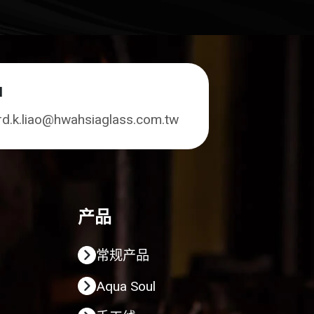
l
rd.k.liao@hwahsiaglass.com.tw
产品
常规产品
Aqua Soul