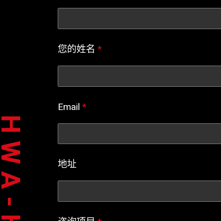
您的姓名
*
Email
*
WA-HSIA
地址