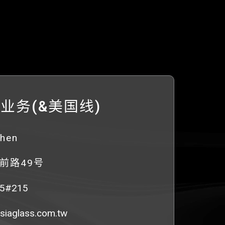
业务(&美国线)
hen
前路49号
85#215
siaglass.com.tw