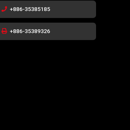
+886-35385185
+886-35389326