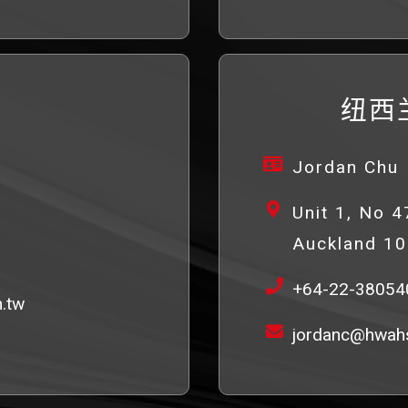
纽西
Jordan Chu
Unit 1, No 
Auckland 1
+64-22-38054
.tw
jordanc@hwahs