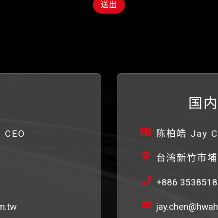
送出
国内
 CEO
陈柏皓 Jay C
台湾新竹市埔
+886 353851
m.tw
jay.chen@hwah