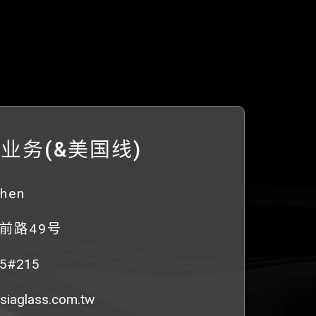
业务(&美国线)
hen
前路49号
85#215
siaglass.com.tw