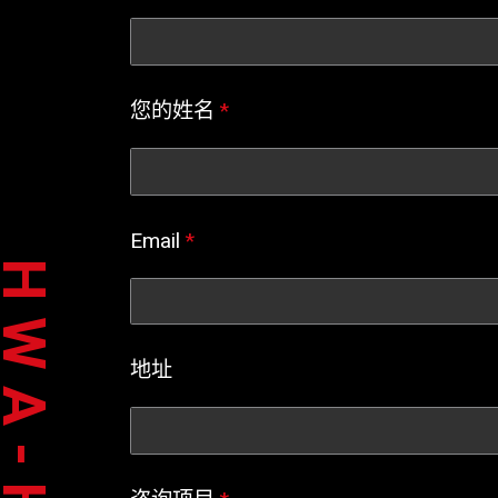
您的姓名
*
Email
*
WA-HSIA
地址