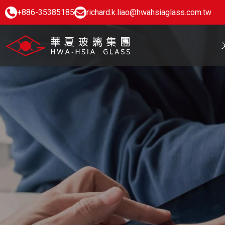
+886-35385185
richard.k.liao@hwahsiaglass.com.tw