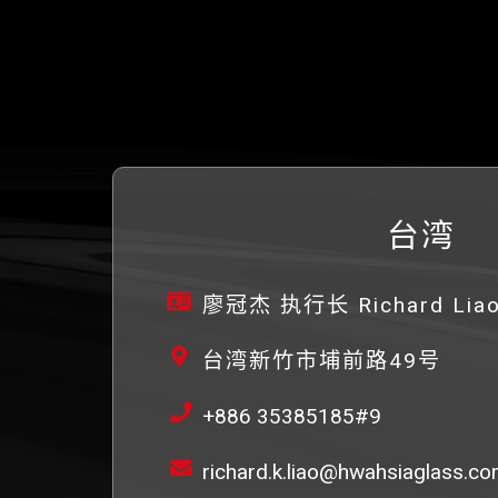
台湾
廖冠杰 执行长 Richard Liao
台湾新竹市埔前路49号
+886 35385185#9
richard.k.liao@hwahsiaglass.co