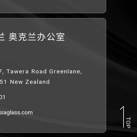
兰 奥克兰办公室
47, Tawera Road Greenlane,
051 New Zealand
01
iaglass.com
TOP