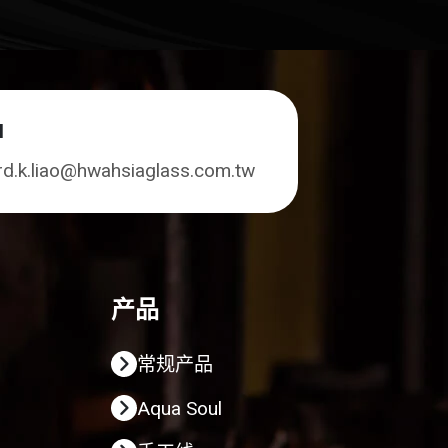
l
rd.k.liao@hwahsiaglass.com.tw
产品
常规产品
Aqua Soul