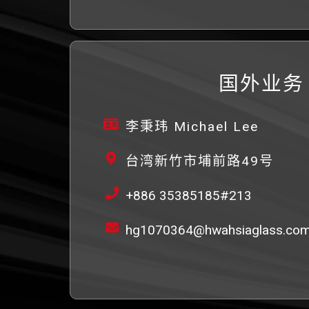
国外业务
李秉玮 Michael Lee
台湾新竹市埔前路49号
+886 35385185#213
hg1070364@hwahsiaglass.com