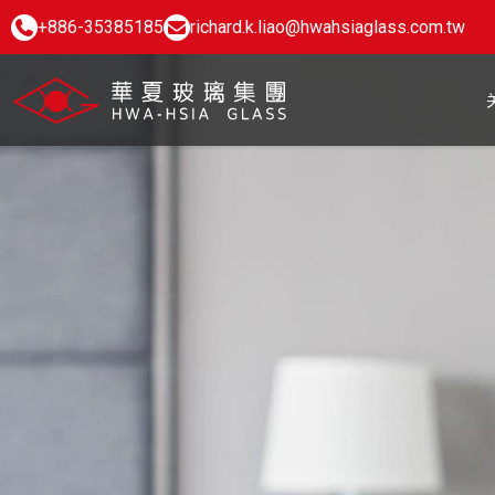
+886-35385185
richard.k.liao@hwahsiaglass.com.tw