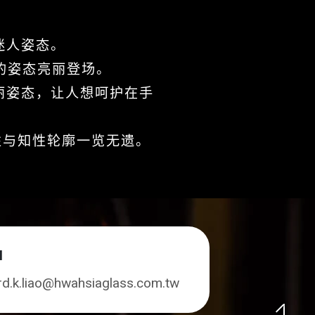
迷人姿态。
优雅的姿态亮丽登场。
丽姿态，让人想呵护在手
性与知性轮廓一览无遗。
l
rd.k.liao@hwahsiaglass.com.tw