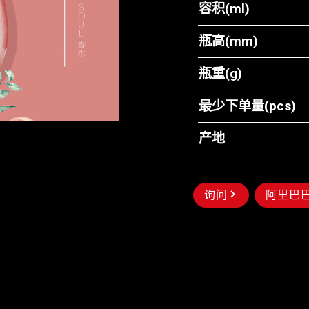
容积(ml)
瓶高(mm)
瓶重(g)
最少下单量(pcs)
产地
询问
阿里巴