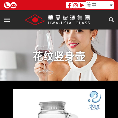
簡中
花纹竖身壶