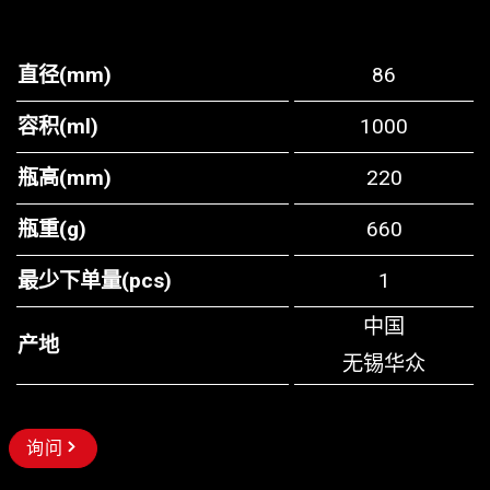
直径(mm)
86
容积(ml)
1000
瓶高(mm)
220
瓶重(g)
660
最少下单量(pcs)
1
中国
产地
无锡华众
询问