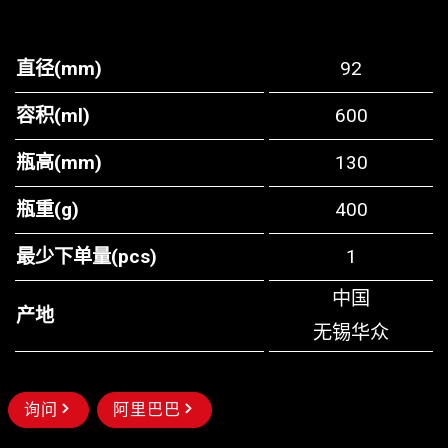
直径(mm)
92
容积(ml)
600
瓶高(mm)
130
瓶重(g)
400
最少下单量(pcs)
1
中国
产地
无锡华众
询问
阿里巴巴