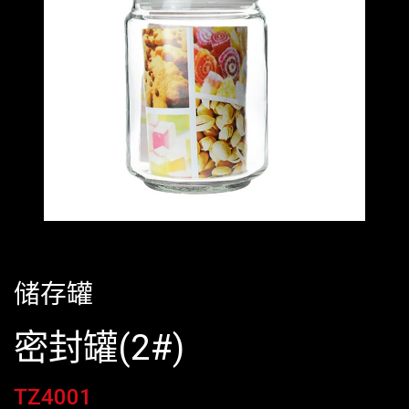
储存罐
密封罐(2#)
TZ4001