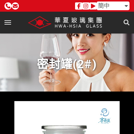
簡中
密封罐(2#)