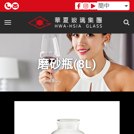
簡中
磨砂瓶(8L)