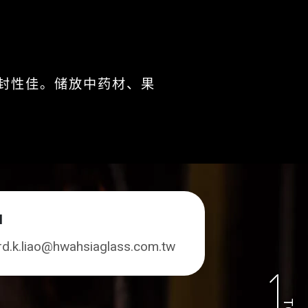
。
封性佳。储放中药材、果
l
rd.k.liao@hwahsiaglass.com.tw