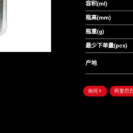
容积(ml)
瓶高(mm)
瓶重(g)
最少下单量(pcs)
产地
询问
阿里巴