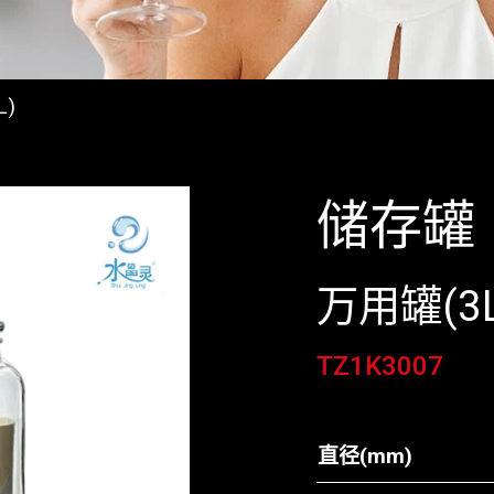
L)
储存罐
万用罐(3L
TZ1K3007
直径(mm)