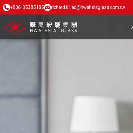
+886-35385185
richard.k.liao@hwahsiaglass.com.tw