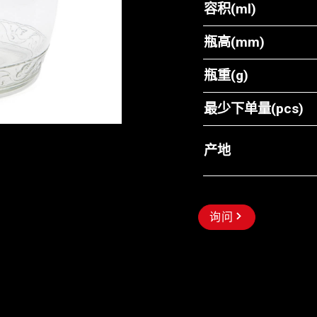
容积(ml)
瓶高(mm)
瓶重(g)
最少下单量(pcs)
产地
询问