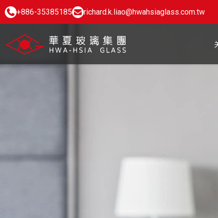
+886-35385185
richard.k.liao@hwahsiaglass.com.tw