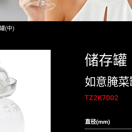
罐(中)
储存罐
如意腌菜罐
TZ2K7002
直径(mm)