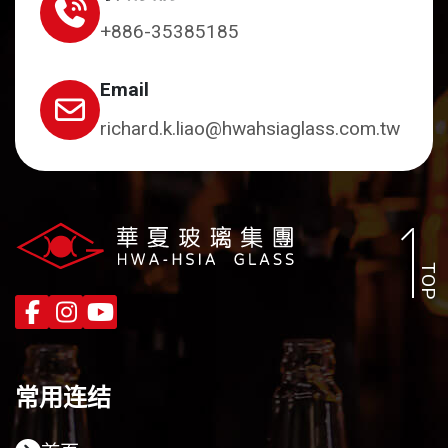
+886-35385185
Email
richard.k.liao@hwahsiaglass.com.tw
TOP
常用连结