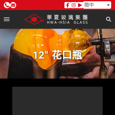
簡中
12" 花口瓶