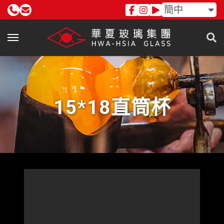
簡中
15*18直筒杯