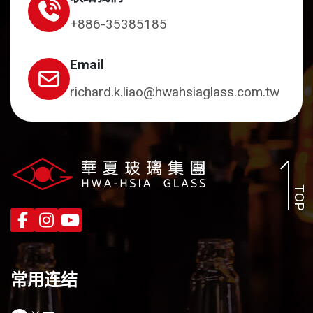
+886-35385185
Email
richard.k.liao@hwahsiaglass.com.tw
TOP
常用连结