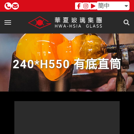
簡中
240*H550 有底直筒