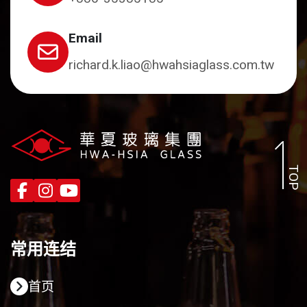
Email
richard.k.liao@hwahsiaglass.com.tw
TOP
常用连结
首页