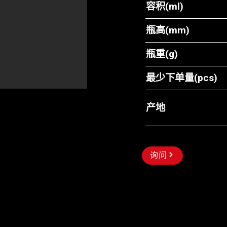
容积(ml)
瓶高(mm)
瓶重(g)
最少下单量(pcs)
产地
询问