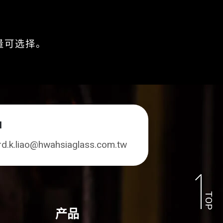
量可选择。
l
rd.k.liao@hwahsiaglass.com.tw
TOP
产品