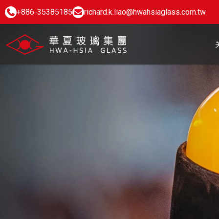
+886-35385185
richard.k.liao@hwahsiaglass.com.tw