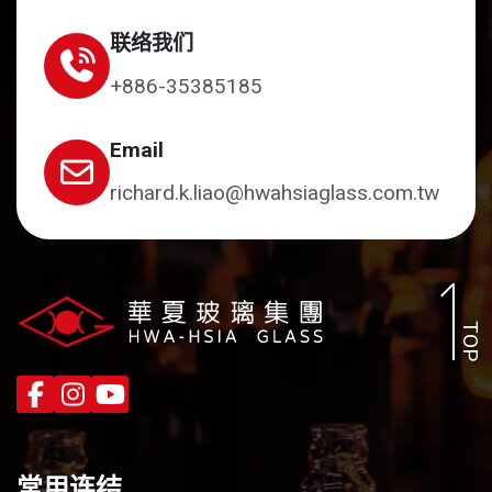
联络我们
+886-35385185
Email
richard.k.liao@hwahsiaglass.com.tw
TOP
常用连结