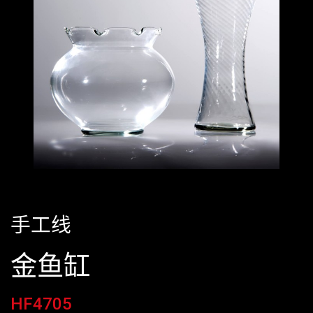
手工线
金鱼缸
HF4705