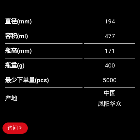
直径(mm)
194
容积(ml)
477
瓶高(mm)
171
瓶重(g)
400
最少下单量(pcs)
5000
中国
产地
凤阳华众
询问