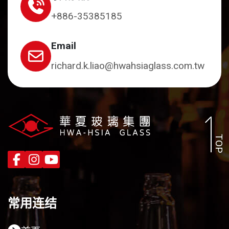
+886-35385185
Email
richard.k.liao@hwahsiaglass.com.tw
TOP
常用连结