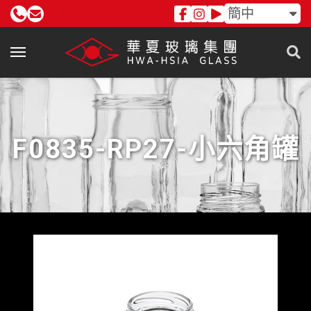
簡中
F0835-RP27-小六角罐