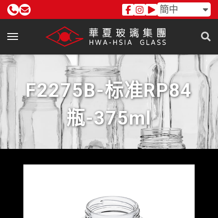
簡中
F2275B-标准RP84
瓶-375ml