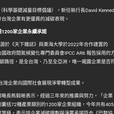
科學基礎減量目標倡議），新任執行長David Kenned
許台灣企業有更優異的減碳表現。
1200家企業永續承諾
辦，源於《天下雜誌》與東海大學於2022年合作建置的
政府間氣候變化專門委員會IPCC AR6 報告採用的
學減碳路徑，是全台灣、乃至全亞洲，唯一揭露企業是否
勵台灣企業向國際社會展現淨零轉型成果。
策略長熊毅晰表示，經過三年來的推廣與努力，「企業
括72種產業類別的1200家企業組織，今年共有405
度等級，表示該企業減碳規劃與淨零承諾符合《巴黎協