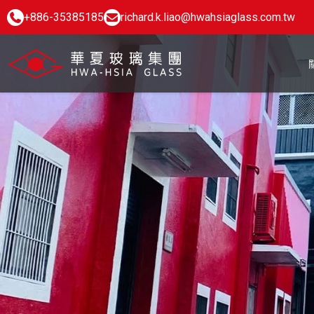
+886-35385185
richard.k.liao@hwahsiaglass.com.tw