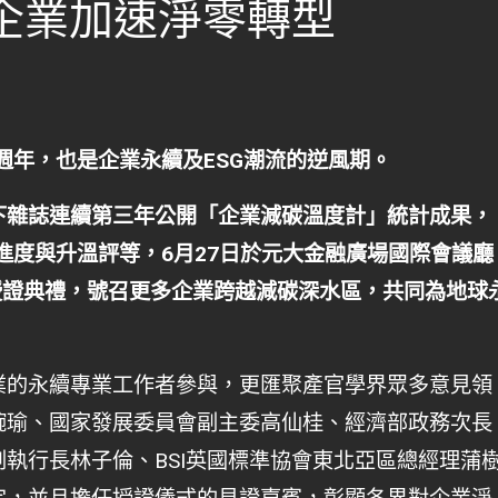
企業加速淨零轉型
十週年，也是企業永續及ESG潮流的逆風期。
下雜誌連續第三年公開「企業減碳溫度計」統計成果，
碳進度與升溫評等，6月27日於元大金融廣場國際會議廳
」及授證典禮，號召更多企業跨越減碳深水區，共同為地球
業的永續專業工作者參與，更匯聚產官學界眾多意見領
琬瑜、國家發展委員會副主委高仙桂、經濟部政務次長
執行長林子倫、BSI英國標準協會東北亞區總經理蒲