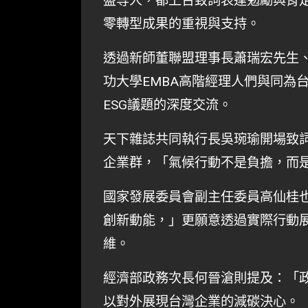
盛等人，都上台致詞表達勉勵與肯
零轉型成果的重視與支持。
透過新師董聯盟理事長蕭瑞宏先生、i
功大學EMBA高階經理人們與同為
ESG議題的深度交流。
天下雜誌共同執行長吳琬瑜開場致
企業群，「氣候行動不是負擔，而
國家發展委員會副主任委員高仙桂
創新動能，」更願意透過實際行動
維。
經濟部政務次長何晉滄則提及：「
以對外展現台灣企業的減碳決心。