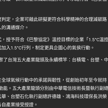
度判定，企業可藉此研擬更符合科學精神的合理減碳路
人的溝通媒介。
，授予符合《巴黎協定》溫控目標的企業「1.5°C溫
加入1.5°C行列，制定更具企圖心的氣侯行動。
壇齊聚了台灣五大產業龍頭及永續標竿：台積電、台塑、
在全球氣候行動中的承諾與韌性，從創始初年至今就持
注入動能。五大產業龍頭分別由中華電信技術長暨執行副
孟華、台塑石化執行副總許德雄、鴻海科技環保長洪榮
各自產業接受授證。