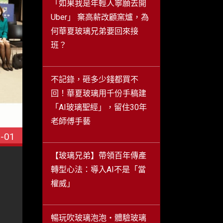
「如果我是年輕人寧願去開
Uber」 棄高薪改顧窯爐，為
何華夏玻璃兄弟要回來接
班？
不記錄，砸多少錢都買不
回！華夏玻璃用千份手稿建
「AI玻璃聖經」，留住30年
老師傅手藝
-01
【玻璃兄弟】帶領百年傳產
轉型心法：導入AI不是「當
權威」
暢玩吹玻璃泡泡・體驗玻璃