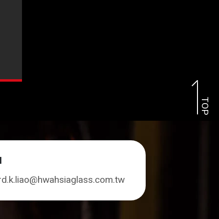
TOP
l
rd.k.liao@hwahsiaglass.com.tw