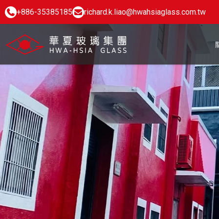
+886-35385185
richard.k.liao@hwahsiaglass.com.tw