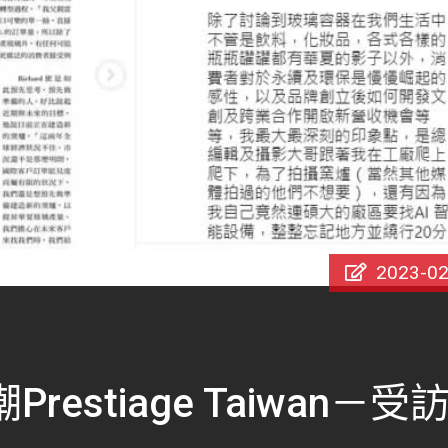
2023-02
estiage Taiwan－受