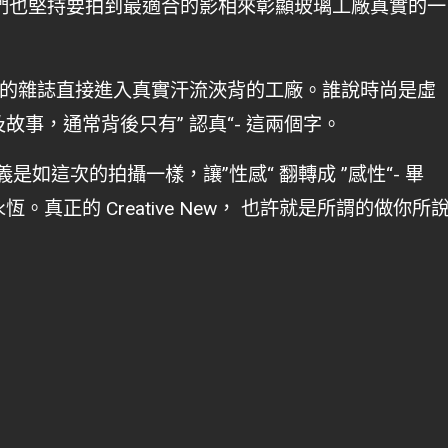
們也堅持要拍到最適合的影相來彰顯玻璃工廠真實的一
尚的雜誌直接進入真實汗流浹背的工廠。誰說時尚是虛
事，通常背後只有” 認真“- 這兩個字。
義是如這次的拍攝一樣，讓”性感“ 翻轉成 ”感性“- 畢
真正的 Creative New， 也許就是所謂的做你所