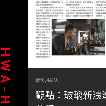
WA-HSIA
玻客創新誌
觀點：玻璃新浪潮Pr