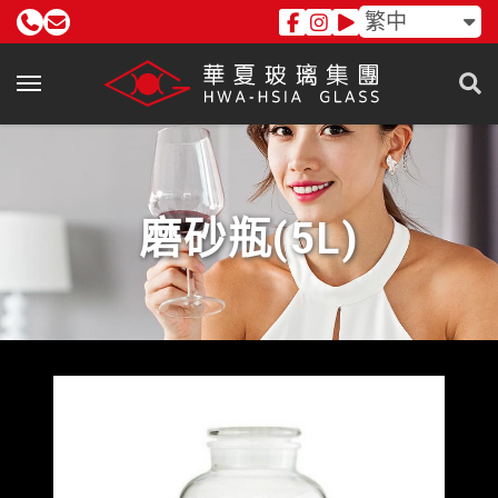
繁中
磨砂瓶(5L)