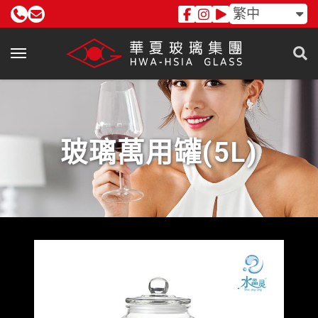
繁中
玻璃萬用罐(5L)