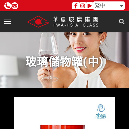
繁中
玻璃儲物罐(中)