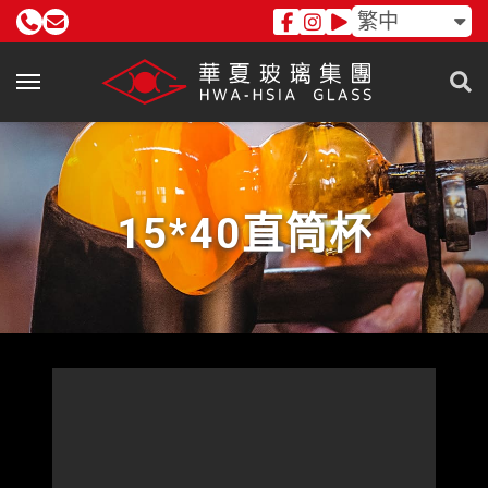
繁中
15*40直筒杯