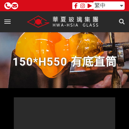
繁中
150*H550 有底直筒