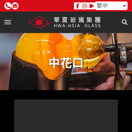
繁中
中花口