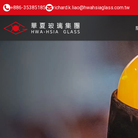
+886-35385185
richard.k.liao@hwahsiaglass.com.tw