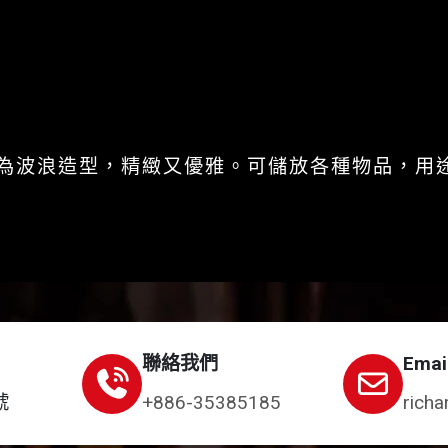
為波浪造型，精緻又優雅。可儲放各種物品，用
聯絡我們
Emai
號
+886-35385185
richa