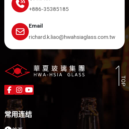
+886-35385185
Email
richard.k.liao@hwahsiaglass.com.tw
TOP
常用连结