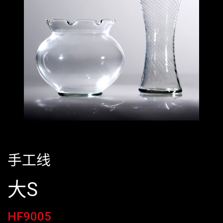
手工线
大S
HF9005