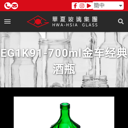
簡中
EG1K91-700ml金车经典
酒瓶