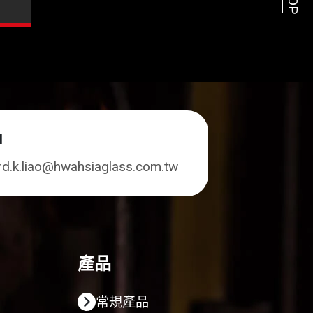
TOP
l
rd.k.liao@hwahsiaglass.com.tw
產品
常規產品