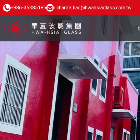
+886-35385185
richard.k.liao@hwahsiaglass.com.tw