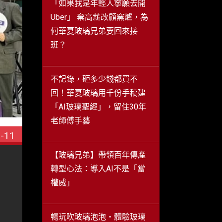
「如果我是年輕人寧願去開
Uber」 棄高薪改顧窯爐，為
何華夏玻璃兄弟要回來接
班？
不記錄，砸多少錢都買不
回！華夏玻璃用千份手稿建
「AI玻璃聖經」，留住30年
老師傅手藝
-11
【玻璃兄弟】帶領百年傳產
轉型心法：導入AI不是「當
權威」
暢玩吹玻璃泡泡・體驗玻璃