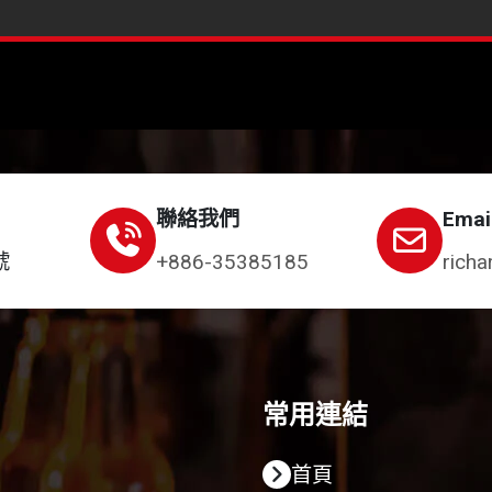
聯絡我們
Emai
號
+886-35385185
richa
常用連結
首頁