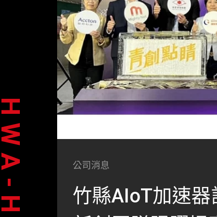
WA-HSIA
公司消息
竹縣AIoT加速